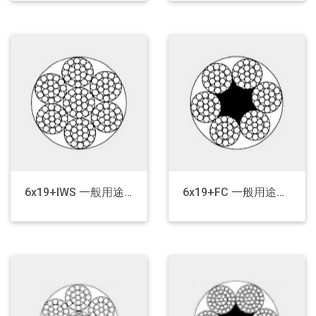
Rigging
Steel / Aluminum Tape
Copolymer Coated Steel Tape
Copolymer Coated Aluminum Tape
Galvanized Steel Tape
Chrome Plated Tape
6x19+IWS 一般用途钢丝绳
6x19+FC 一般用途钢丝绳