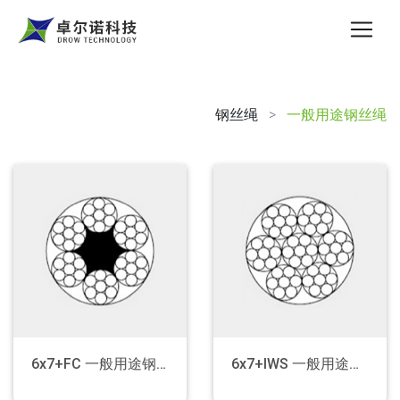
钢丝绳
>
一般用途钢丝绳
Wire Rope
×
Aircraft Wire Rope
Wire Rope For Winch
Wire Rope For Operation
The Anti-Rotation Rope
Wire Rope For The Basket
Steel Strand
6x7+FC 一般用途钢丝绳
6x7+IWS 一般用途钢丝绳
General Purpose Steel Wire Rope