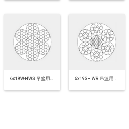
Rigging
Steel / Aluminum Tape
Copolymer Coated Steel Tape
Copolymer Coated Aluminum Tape
Galvanized Steel Tape
Chrome Plated Tape
6x19W+IWS 吊篮用钢丝绳
6x19S+IWR 吊篮用钢丝绳