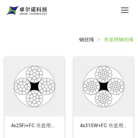
钢丝绳
>
吊篮用钢丝绳
Wire Rope
×
Aircraft Wire Rope
Wire Rope For Winch
Wire Rope For Operation
The Anti-Rotation Rope
Wire Rope For The Basket
Steel Strand
4x25Fi+FC 吊篮用钢丝绳
4x31SW+FC 吊篮用钢丝绳
General Purpose Steel Wire Rope